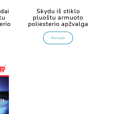
dai
Skydu iš stiklo
tu
pluoštu armuoto
erio
poliesterio apžvalga
Atsisiųsti