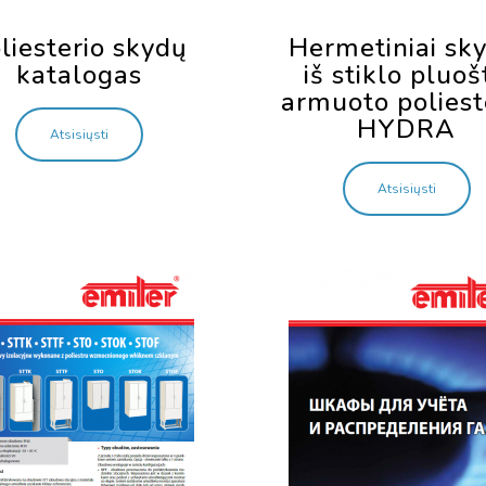
liesterio skydų
Hermetiniai sky
katalogas
iš stiklo pluoš
armuoto poliest
HYDRA
Atsisiųsti
Atsisiųsti