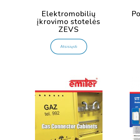
Elektromobilių
Po
įkrovimo stotelės
ZEVS
Atsisiųsti