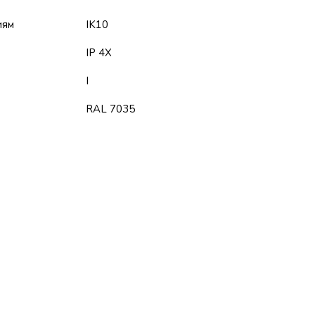
иям
IK10
IP 4X
I
RAL 7035