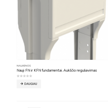
NAUJIENOS
Nauji FN ir KFN fundamentai. Aukščio reguliavimas
0
out of 5
DAUGIAU