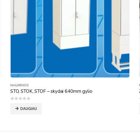
NAUJIENOS
STO, STOK, STOF – skydai 640mm gylio
0
out of 5
DAUGIAU