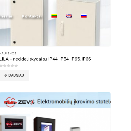
neriai
Kontaktai
NAUJIENOS
LILA – nedideli skydai su IP44, IP54, IP65, IP66
0
out of 5
DAUGIAU