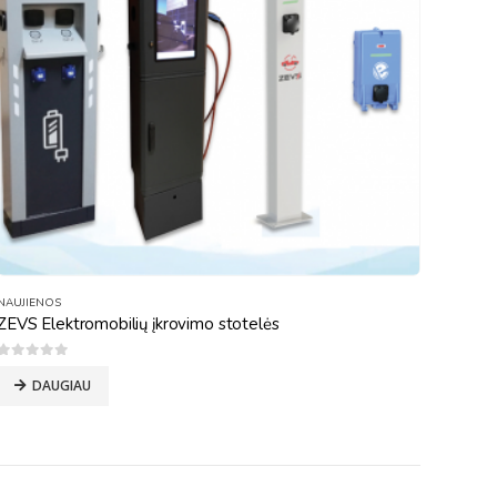
NAUJIENOS
ZEVS Elektromobilių įkrovimo stotelės
0
out of 5
DAUGIAU