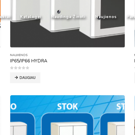
uktai
Katalogai
Naudinga Žinoti
Naujienos
Part
NAUJIENOS
IP65/IP66 HYDRA
0
out of 5
DAUGIAU