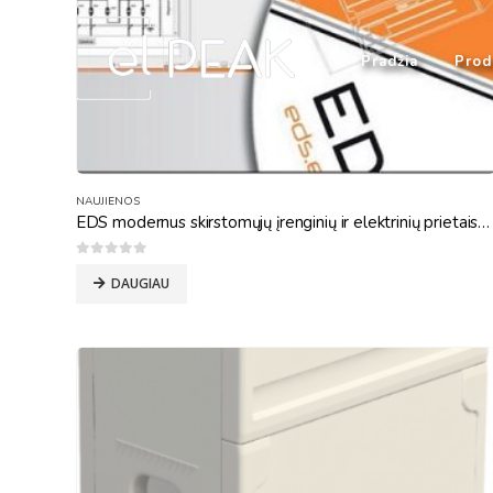
Pradžia
Prod
NAUJIENOS
EDS modernus skirstomųjų įrenginių ir elektrinių prietaisų projektavimo įrankis
0
out of 5
DAUGIAU